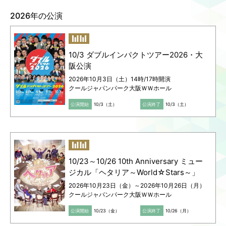
2026年の公演
Language
ご利用のお客様へ
CJPOの魅力
日本語
English
10/3 ダブルインパクトツアー2026・大
简体中文
阪公演
繁體中文
2026年10月3日（土）14時/17時開演
한국어
クールジャパンパーク大阪ＷＷホール
公演開始
10/3（土）
公演終了
10/3（土）
10/23～10/26 10th Anniversary ミュー
ジカル「ヘタリア～World☆Stars～」
2026年10月23日（金）～2026年10月26日（月）
クールジャパンパーク大阪ＷＷホール
公演開始
10/23（金）
公演終了
10/26（月）