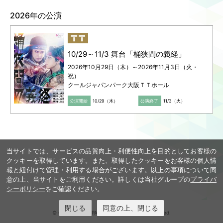
0570-666-651（平日12:00-17:00 土日祝休み）
2026年の公演
Language
ご利用のお客様へ
CJPOの魅力
日本語
English
10/29～11/3 舞台「桶狭間の義経」
简体中文
2026年10月29日（木）～2026年11月3日（火・
繁體中文
祝）
한국어
クールジャパンパーク大阪ＴＴホール
公演開始
10/29（木）
公演終了
11/3（火）
当サイトでは、サービスの品質向上・利便性向上を目的としてお客様の
クッキーを取得しています。また、取得したクッキーをお客様の個人情
報と紐付けて管理・利用する場合がございます。以上の事項について同
意の上、当サイトをご利用ください。詳しくは当社グループの
プライバ
シーポリシー
をご確認ください。
閉じる
同意の上、閉じる
© COOL JAPAN PARK OSAKA. All rights reserved.