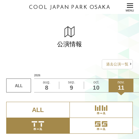
HOME
MENU
公演情報
ENTERTAINMENT
舞台「桶狭間の義経」
料金表
PRICE
公演情報
2026年10月29日（木）18:00開演
配信セット
STREAMING
2026年10月30日（金）13:00開演
過去公演一覧
2026年10月31日（土）12:00/17:00開演
利用規約/利用申込書
2026
GUIDANCE/APPLICATION
2026年11月1日（日）12:00/17:00開演
aug.
sep.
oct.
nov.
ALL
8
9
10
11
座席表/図面
2026年11月2日（月）13:00開演
SEAT/DRAWING
2026年11月3日（火・祝）12:00開演
アクセス
ACCESS
ALL
詳しくは
こちら
をご覧ください
サステナビリティ
S
U
S
T
A
I
N
A
B
I
L
I
T
Y
お問い合わせは
大阪公演 公演事務局
Q&A
QUESTION