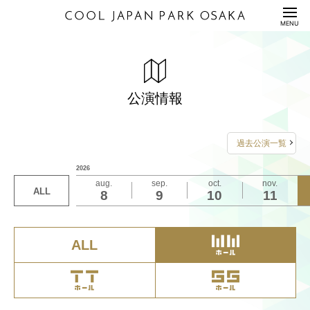
HOME
MENU
公演情報
ENTERTAINMENT
料金表
PRICE
公演情報
配信セット
STREAMING
過去公演一覧
利用規約/利用申込書
2026
GUIDANCE/APPLICATION
aug.
sep.
oct.
nov.
ALL
8
9
10
11
座席表/図面
SEAT/DRAWING
アクセス
ACCESS
ALL
サステナビリティ
S
U
S
T
A
I
N
A
B
I
L
I
T
Y
Q&A
QUESTION