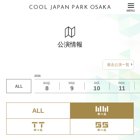
HOME
MENU
公演情報
ENTERTAINMENT
料金表
PRICE
公演情報
配信セット
STREAMING
過去公演一覧
利用規約/利用申込書
2026
GUIDANCE/APPLICATION
aug.
sep.
oct.
nov.
ALL
8
9
10
11
座席表/図面
SEAT/DRAWING
アクセス
ACCESS
ALL
サステナビリティ
S
U
S
T
A
I
N
A
B
I
L
I
T
Y
Q&A
QUESTION