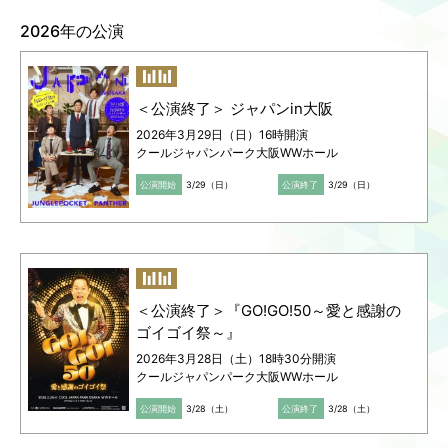
2026年3月23日（月）16:45開演（TTホー
2026年の公演
ル）/19:00開演（TTホール）
Language
ご利用のお客様へ
詳しくは
こちら
をご覧ください
CJPOの魅力
日本語
English
お問い合わせは
＜公演終了＞ ジャパンin大阪
简体中文
FANYチケット
2026年3月29日（日）16時開演
繁體中文
クールジャパンパーク大阪WWホール
0570-550-100
한국어
（10:00-19:00 年中無休）
公演開始
3/29（日）
公演終了
3/29（日）
＜公演終了＞『GO!GO!50～愛と感謝の
ゴイゴイ祭～』
2026年3月28日（土）18時30分開演
クールジャパンパーク大阪WWホール
公演開始
3/28（土）
公演終了
3/28（土）