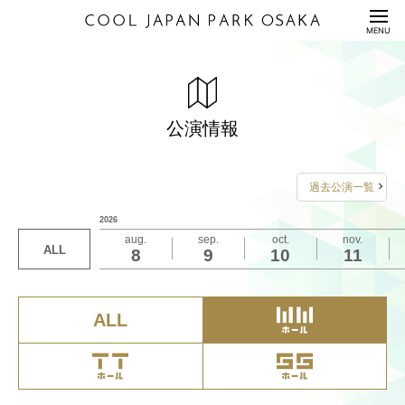
HOME
MENU
公演情報
ENTERTAINMENT
ジャパンin大阪
『GO!GO!50～愛と感謝のゴイゴイ祭～』
ちょんまげフレンドパーク～ネタとコーナーのパー
春のラフフェスin森ノ宮2026
DREAM REALITY GROUP 表彰式
春のラフフェスin森ノ宮2026・シゲカズです
春のラフフェスin森ノ宮2026・厳しさの中にありす
春のラフフェスin森ノ宮2026・ロングコートダディ
春のラフフェスin森ノ宮2026・バッテリィズがオー
GMMTV FANDAY 30 IN OSAKA
料金表
PRICE
ク～
presentsさらにさらにオワライ～神豪華全組ネタと
ぎる！！！！
堂前企画「大喜利クリーム」
ダーを組んでそのまま寄席をしてみました
公演情報
2026年3月29日（日）16:00開演
2026年3月28日（土）18:30開演
2026年3月19日（木）18:30開演（WWホー
2026年3月23日（月）11:00開演
2026年3月15日（日） Show1:12:00
大阪名物神クセ企画の日2026～
2026年3月27日（金）19:00開演
ル）/19:00開演（TTホール）/20:30開演（WWホー
2026年3月20日（金・祝）10:30開演
2026年3月19日（木）20:30開演
2026年3月19日（木）18:30開演
Show2:16:45開演
配信セット
STREAMING
詳しくは
詳しくは
こちら
こちら
をご覧ください
をご覧ください
ル）
2026年3月20日（金・祝）12:30開演
詳しくは
詳しくは
詳しくは
詳しくは
詳しくは
こちら
こちら
こちら
こちら
こちら
をご覧ください
をご覧ください
をご覧ください
をご覧ください
をご覧ください
過去公演一覧
お問い合わせは
お問い合わせは
利用規約/利用申込書
2026年3月20日（金・祝）10:30開演（WWホー
詳しくは
こちら
をご覧ください
お問い合わせは
お問い合わせは
お問い合わせは
お問い合わせは
お問い合わせは
2026
GUIDANCE/APPLICATION
ル）/12:30開演（WWホール）/16:00開演（TTホー
FANYチケット
FANYチケット
お問い合わせは
aug.
sep.
oct.
nov.
ル）/19:00開演（TTホール）
0570-550-100
0570-550-100
FANYチケット
FANYチケット
FANYチケット
FANYチケット
チケットぴあ ヘルプページ
ALL
8
9
10
11
座席表/図面
SEAT/DRAWING
（10:00-19:00 年中無休）
（10:00-19:00 年中無休）
0570-550-100
FANYチケット
0570-550-100
0570-550-100
0570-550-100
2026年3月21日（土）11:45開演（TTホー
https://t.pia.jp/help/index.jsp
（10:00-19:00 年中無休）
0570-550-100
（10:00-19:00 年中無休）
（10:00-19:00 年中無休）
（10:00-19:00 年中無休）
ル）/14:30開演（TTホール）/17:00開演（TTホー
アクセス
（10:00-19:00 年中無休）
ACCESS
ル）
ALL
2026年3月22日（日）14:00開演（TTホー
サステナビリティ
S
U
S
T
A
I
N
A
B
I
L
I
T
Y
ル）/16:30開演（TTホール）/19:15開演（TTホー
ル）
Q&A
QUESTION