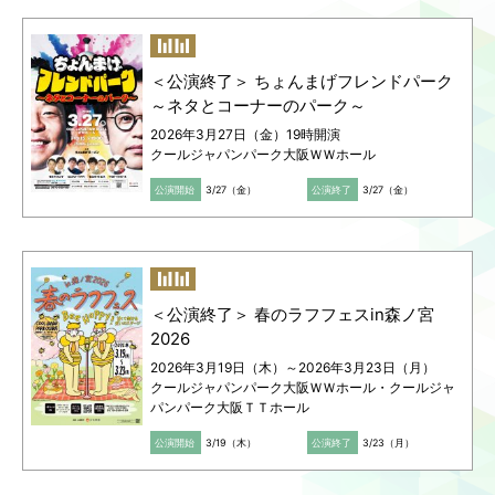
＜公演終了＞ ちょんまげフレンドパーク
～ネタとコーナーのパーク～
2026年3月27日（金）19時開演
クールジャパンパーク大阪ＷＷホール
公演開始
3/27（金）
公演終了
3/27（金）
＜公演終了＞ 春のラフフェスin森ノ宮
2026
2026年3月19日（木）～2026年3月23日（月）
クールジャパンパーク大阪ＷＷホール・クールジャ
パンパーク大阪ＴＴホール
公演開始
3/19（木）
公演終了
3/23（月）