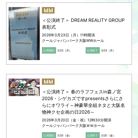
＜公演終了＞ DREAM REALITY GROUP
表彰式
2026年3月23日（月）11時開演
クールジャパンパーク大阪WWホール
公演開始
3/23（月）
公演終了
3/23（月）
＜公演終了＞ 春のラフフェスin森ノ宮
2026・シゲカズですpresentsさらにさ
らにオワライ～神豪華全組ネタと大阪名
物神クセ企画の日2026～
2026年3月20日（金・祝）12時30分開演
クールジャパンパーク大阪ＷＷホール
公演開始
3/20（金）
公演終了
3/20（金）