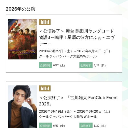
2026年の公演
Language
ご利用のお客様へ
CJPOの魅力
日本語
English
＜公演終了＞ 舞台 隅田川ヤングロード
简体中文
物語3～嗚呼！星屑の彼方にふぉ～エヴ
繁體中文
ァー～
한국어
2026年6月27日（土）～2026年6月28日（日）
クールジャパンパーク大阪WWホール
公演開始
6/27（土）
公演終了
6/28（日）
＜公演終了＞ 「古川雄大 FanClub Event
2026」
2026年6月19日（金）～2026年6月20日（土）
クールジャパンパーク大阪ＷＷホール
公演開始
6/19（金）
公演終了
6/20（土）