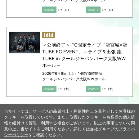
公演開始
6/7（日）
公演終了
6/7（日）
＜公演終了＞ FC限定ライブ『龍宮城×龍
TUBE FC EVENT』～ライブ＆出張 龍
TUBE in クールジャパンパーク大阪WW
ホール～
2026年6月6日（土）14時/18時開演
クールジャパンパーク大阪ＷＷホール
公演開始
6/6（土）
公演終了
6/6（土）
当サイトでは、サービスの品質向上・利便性向上を目的としてお客様の
クッキーを取得しています。また、取得したクッキーをお客様の個人情
報と紐付けて管理・利用する場合がございます。以上の事項について同
意の上、当サイトをご利用ください。詳しくは当社グループの
プライバ
シーポリシー
をご確認ください。