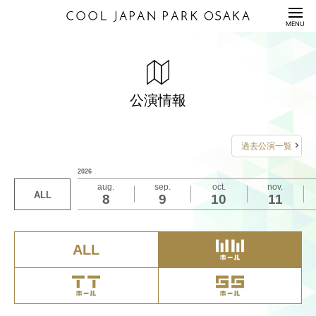
HOME
MENU
公演情報
ENTERTAINMENT
舞台 隅田川ヤングロード物語3～嗚呼！星屑の彼方
「古川雄大 FanClub Event 2026」
STARGLOW 2ndシングル「USOTSUKI」シリアル
吉本新喜劇にキュアアンサーとキュアミスティック
FC限定ライブ『龍宮城×龍TUBE FC EVENT』～ライ
料金表
PRICE
にふぉ～エヴァー～
特典 Talk Show&Greeting in OSAKA
がやってくる！～そのナゾ！藍と珠代がズコット解
ブ＆出張 龍TUBE in クールジャパンパーク大阪WW
公演情報
2026年6月19日（金）18:00開演
決！～
ホール～
2026年6月27日（土）12:00/17:00開演
2026年6月13日（土）11:30開演
配信セット
STREAMING
2026年6月20日（土）13:00/17:00開演
2026年6月7日（日）13:00/16:00開演
2026年6月6日（土）14:00/18:00開演
2026年6月28日（日）12:00/17:00開演
詳しくは
こちら
をご覧ください
過去公演一覧
詳しくは
こちら
をご覧ください
利用規約/利用申込書
詳しくは
詳しくは
こちら
こちら
をご覧ください
をご覧ください
詳しくは
当選者特典のイベントになります
こちら
をご覧ください
2026
GUIDANCE/APPLICATION
お問い合わせは
お問い合わせは
お問い合わせは
aug.
sep.
oct.
nov.
お問い合わせは
ALL
8
9
10
11
座席表/図面
キョードーインフォメーション
SEAT/DRAWING
FANYチケット
キョードーインフォメーション
キョードーインフォメーション
0570-550-100
0570-200-888（12:00～17:00／土日祝休業）
0570-200-888（12:00～17:00／土日祝休業）
アクセス
（10:00-19:00 年中無休）
ACCESS
0570-200-888（12:00～17:00／土日祝休業）
ALL
サステナビリティ
S
U
S
T
A
I
N
A
B
I
L
I
T
Y
Q&A
QUESTION