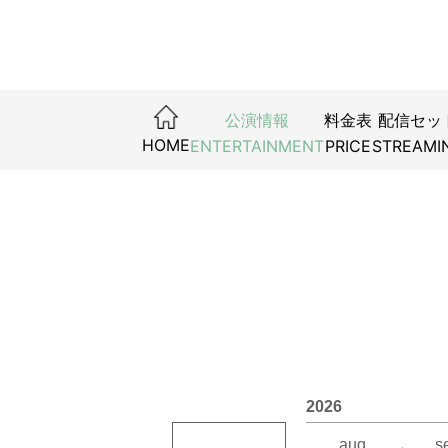
公演情報
料金表
配信セッ
小杉-GYM
Tatsuya
舞台『セー
ミュージ
THE S
石崎ひゅーい 
HOME
ENTERTAINMENT
PRICE
STREAMI
ト』
2026年
2026年7
2026年7
2026年7
2026年
2026年
詳しくは
2026年7
2026年
詳しくは
詳しくは
2026年7
お問い合
詳しくは
2026年
お問い合
お問い合
2026年
FANY
ファンク
詳しくは
FANY
キョード
0570-55
2026年
0570-55
（10:00
（10:00
2026
お問い合
0570-2
詳しくは
aug.
s