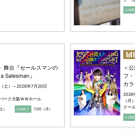
公演開
＞ 舞台『セールスマンの
＜公
 a Salesman』
フ・
カラ
日（土）～2026年7月20日
202
パーク大阪ＷＷホール
（月
クー
（土）
7/20（月）
公演終了
公演開