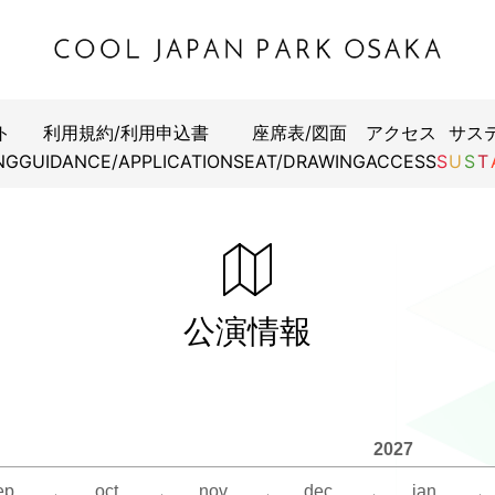
ト
利用規約/利用申込書
座席表/図面
アクセス
サス
 Pleasure 2026 GKOSRY DAYS
 Ueda Official GUILD “NEW SONG REVELRY” -夏の新曲祭-
ルスマンの死/Death of a Salesman』
カル『ジョセフ・アンド・アメージング・テクニカラー・ドリ
ECOND ライブツアー2026～今、全盛期の漫才師達～in 大阪
LIVE 2026 -City Lights-
NG
GUIDANCE/APPLICATION
SEAT/DRAWING
ACCESS
S
U
S
T
7月26日（日）19:00開演
月24日（金）15:30/19:00開演
月18日（土）12:00/17:30開演
月5日（日）12:30/16:00開演
7月4日（土）17:30開演
7月10日（金）15:00開演
月25日（土）14:30/18:00開演
7月19日（日）12:00開演
こちら
こちら
こちら
をご覧ください
をご覧ください
をご覧ください
月11日（土）13:00/17:00開演
公演情報
わせは
7月20日（月・祝）12:00開演
わせは
わせは
こちら
をご覧ください
7月12日（日）13:00開演
チケット
ラブ会員限定イベントです
チケット
ーインフォメーション
こちら
をご覧ください
0-100
7月13日（月）13:00開演
0-100
-19:00 年中無休）
-19:00 年中無休）
2027
わせは
00-888（12:00～17:00／土日祝休業）
こちら
をご覧ください
ep.
oct.
nov.
dec.
jan.