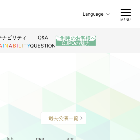
Language
MENU
日本語
English
テナビリティ
Q&A
ご利用のお客様へ
ームコー
简体中文
CJPOの魅力
A
I
N
A
B
I
L
I
T
Y
QUESTION
繁體中文
한국어
過去公演一覧
feb.
mar.
apr.