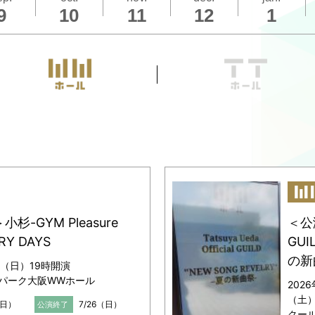
9
10
11
12
1
ムページ内チケット情報ページのお問い合わせメールまで
わせは
ーインフォメーション
00-888（12:00～17:00／土日祝休業）
杉-GYM Pleasure
＜公演
RY DAYS
GUI
の新
日（日）19時開演
パーク大阪WWホール
202
（土
（日）
7/26（日）
公演終了
クー