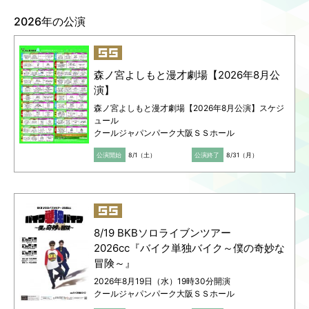
2026年の公演
Language
ご利用のお客様へ
CJPOの魅力
日本語
English
森ノ宮よしもと漫才劇場【2026年8月公
简体中文
演】
繁體中文
森ノ宮よしもと漫才劇場【2026年8月公演】スケジ
한국어
ュール
クールジャパンパーク大阪ＳＳホール
公演開始
8/1（土）
公演終了
8/31（月）
8/19 BKBソロライブンツアー
2026cc『バイク単独バイク～僕の奇妙な
冒険～』
2026年8月19日（水）19時30分開演
クールジャパンパーク大阪ＳＳホール