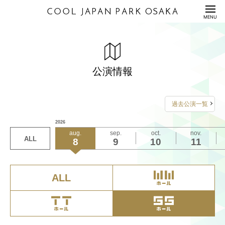
HOME
MENU
公演情報
ENTERTAINMENT
森ノ宮よしもと漫才劇場【2026年8月公演】
BKBソロライブンツアー2026cc『バイク単独バイク
料金表
PRICE
～僕の奇妙な冒険～』
公演情報
詳細は
公式ホームページ
をご覧ください
2026年8月19日（水）19:30開演
配信セット
STREAMING
お問い合わせは
詳しくは
こちら
をご覧ください
過去公演一覧
FANYチケット
利用規約/利用申込書
0570-550-100
お問い合わせは
2026
GUIDANCE/APPLICATION
（10:00-19:00 年中無休）
aug.
sep.
oct.
nov.
FANYチケット
ALL
8
9
10
11
座席表/図面
SEAT/DRAWING
0570-550-100
（10:00-19:00 年中無休）
アクセス
ACCESS
ALL
サステナビリティ
S
U
S
T
A
I
N
A
B
I
L
I
T
Y
Q&A
QUESTION