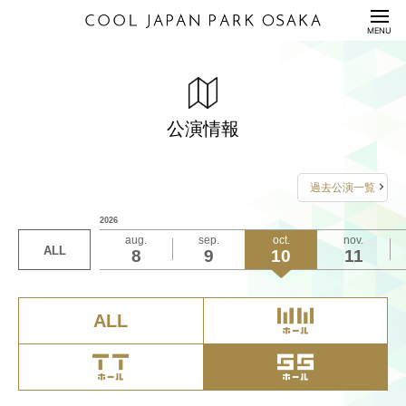
HOME
MENU
公演情報
ENTERTAINMENT
料金表
PRICE
公演情報
配信セット
STREAMING
過去公演一覧
利用規約/利用申込書
2026
GUIDANCE/APPLICATION
aug.
sep.
oct.
nov.
ALL
8
9
10
11
座席表/図面
SEAT/DRAWING
アクセス
ACCESS
ALL
サステナビリティ
S
U
S
T
A
I
N
A
B
I
L
I
T
Y
Q&A
QUESTION