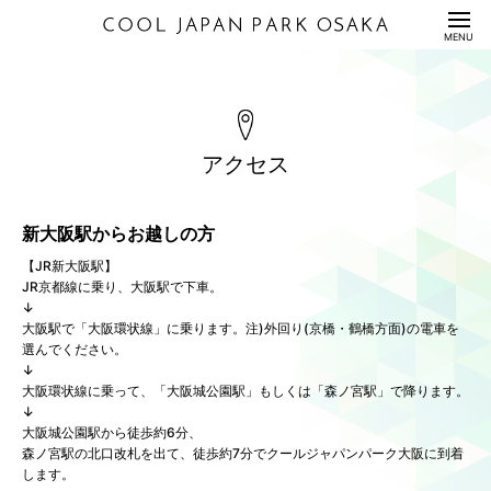
HOME
MENU
公演情報
ENTERTAINMENT
料金表
PRICE
アクセス
配信セット
STREAMING
新大阪駅からお越しの方
利用規約/利用申込書
【JR新大阪駅】
GUIDANCE/APPLICATION
JR京都線に乗り、大阪駅で下車。
↓
座席表/図面
SEAT/DRAWING
大阪駅で「大阪環状線」に乗ります。注)外回り(京橋・鶴橋方面)の電車を
選んでください。
アクセス
↓
ACCESS
大阪環状線に乗って、「大阪城公園駅」もしくは「森ノ宮駅」で降ります。
↓
サステナビリティ
S
U
S
T
A
I
N
A
B
I
L
I
T
Y
大阪城公園駅から徒歩約6分、
森ノ宮駅の北口改札を出て、徒歩約7分でクールジャパンパーク大阪に到着
します。
Q&A
QUESTION