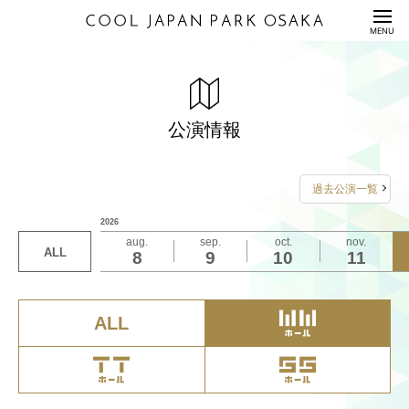
HOME
MENU
公演情報
ENTERTAINMENT
料金表
PRICE
公演情報
配信セット
STREAMING
過去公演一覧
利用規約/利用申込書
2026
GUIDANCE/APPLICATION
aug.
sep.
oct.
nov.
ALL
8
9
10
11
座席表/図面
SEAT/DRAWING
アクセス
ACCESS
ALL
サステナビリティ
S
U
S
T
A
I
N
A
B
I
L
I
T
Y
Q&A
QUESTION