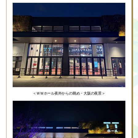
＜ＷＷホール夜外からの眺め・大阪の夜景＞