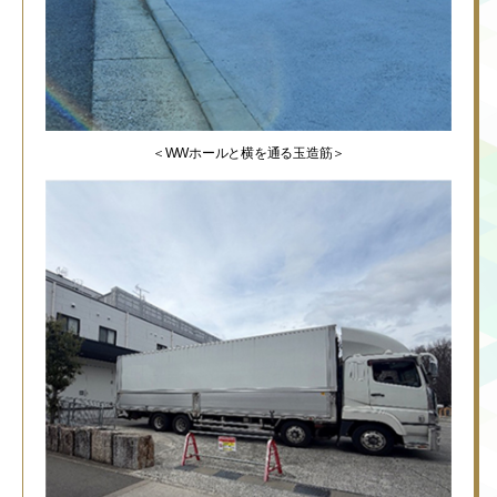
＜WWホールと横を通る玉造筋＞