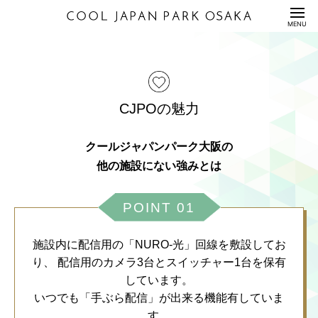
HOME
MENU
公演情報
ENTERTAINMENT
料金表
PRICE
CJPOの魅力
配信セット
STREAMING
クールジャパンパーク大阪の
利用規約/利用申込書
他の施設にない強みとは
GUIDANCE/APPLICATION
座席表/図面
POINT 01
SEAT/DRAWING
アクセス
ACCESS
施設内に配信用の「NURO-光」回線を敷設してお
り、
配信用のカメラ3台とスイッチャー1台を保有
サステナビリティ
S
U
S
T
A
I
N
A
B
I
L
I
T
Y
しています。
いつでも「手ぶら配信」が出来る機能有していま
Q&A
QUESTION
す。