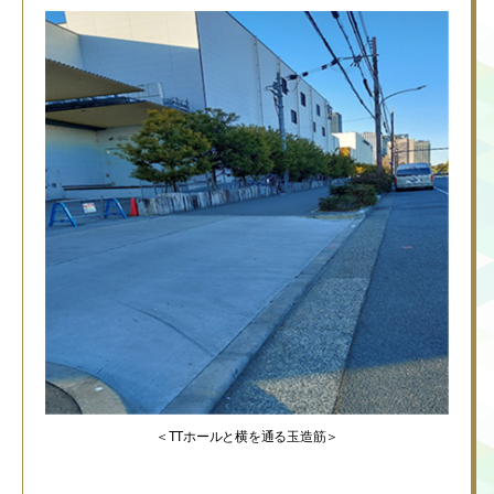
＜TTホールと横を通る玉造筋＞