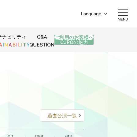
Language
MENU
日本語
English
テナビリティ
Q&A
ご利用のお客様へ
简体中文
CJPOの魅力
A
I
N
A
B
I
L
I
T
Y
QUESTION
繁體中文
한국어
過去公演一覧
feb.
mar.
apr.