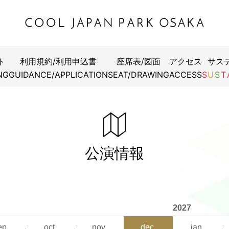
ト
利用規約/利用申込書
座席表/図面
アクセス
サス
NG
GUIDANCE/APPLICATION
SEAT/DRAWING
ACCESS
S
U
S
T
公演情報
2027
ep.
oct.
nov.
dec.
jan.