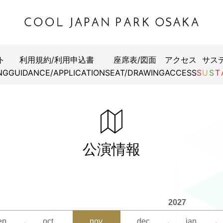
ト
利用規約/利用申込書
座席表/図面
アクセス
サス
狭間の義経」
NG
GUIDANCE/APPLICATION
SEAT/DRAWING
ACCESS
S
U
S
T
10月29日（木）18:00開演
10月30日（金）13:00開演
公演情報
0月31日（土）12:00/17:00開演
1月1日（日）12:00/17:00開演
2027
11月2日（月）13:00開演
ep.
oct.
nov.
dec.
jan.