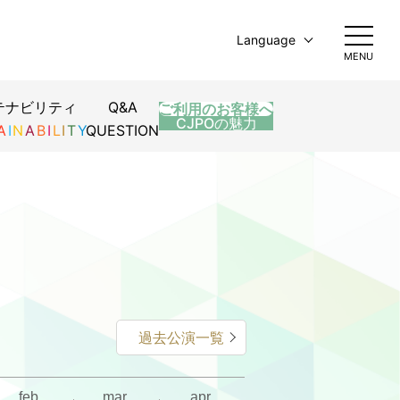
Language
MENU
日本語
English
テナビリティ
Q&A
ご利用のお客様へ
简体中文
CJPOの魅力
A
I
N
A
B
I
L
I
T
Y
QUESTION
繁體中文
한국어
過去公演一覧
feb.
mar.
apr.