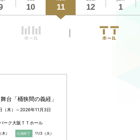
9
10
11
12
1
11月3日（火・祝）12:00開演
こちら
をご覧ください
わせは
 公演事務局
66-651（平日12:00-17:00 土日祝休み）
1/3 舞台「桶狭間の義経」
9日（木）～2026年11月3日
パーク大阪ＴＴホール
9（木）
11/3（火）
公演終了