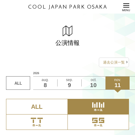
HOME
MENU
公演情報
ENTERTAINMENT
料金表
PRICE
公演情報
配信セット
STREAMING
過去公演一覧
利用規約/利用申込書
2026
GUIDANCE/APPLICATION
aug.
sep.
oct.
nov.
ALL
8
9
10
11
座席表/図面
SEAT/DRAWING
アクセス
ACCESS
ALL
サステナビリティ
S
U
S
T
A
I
N
A
B
I
L
I
T
Y
Q&A
QUESTION