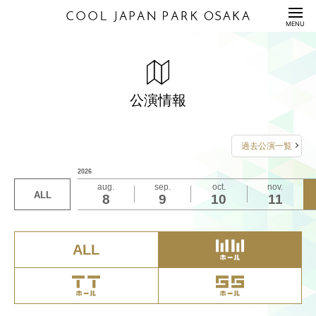
HOME
MENU
公演情報
ENTERTAINMENT
聖地Ⅹ
料金表
PRICE
公演情報
2026年12月5日（土）13:00/18:00開演
配信セット
STREAMING
2026年12月6日（日）13:00開演
過去公演一覧
2026年12月7日（月）13:00開演
利用規約/利用申込書
2026
GUIDANCE/APPLICATION
詳しくは
こちら
をご覧ください
aug.
sep.
oct.
nov.
ALL
8
9
10
11
座席表/図面
お問い合わせは
SEAT/DRAWING
キョードーインフォメーション
アクセス
ACCESS
ALL
0570-200-888（12:00～17:00／土日祝休業）
サステナビリティ
S
U
S
T
A
I
N
A
B
I
L
I
T
Y
Q&A
QUESTION