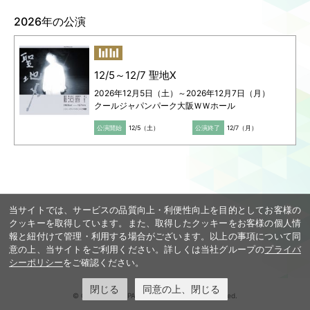
2026年の公演
Language
ご利用のお客様へ
CJPOの魅力
日本語
English
12/5～12/7 聖地Ⅹ
简体中文
2026年12月5日（土）～2026年12月7日（月）
繁體中文
クールジャパンパーク大阪ＷＷホール
한국어
公演開始
12/5（土）
公演終了
12/7（月）
当サイトでは、サービスの品質向上・利便性向上を目的としてお客様の
クッキーを取得しています。また、取得したクッキーをお客様の個人情
報と紐付けて管理・利用する場合がございます。以上の事項について同
意の上、当サイトをご利用ください。詳しくは当社グループの
プライバ
シーポリシー
をご確認ください。
閉じる
同意の上、閉じる
© COOL JAPAN PARK OSAKA. All rights reserved.