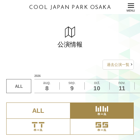
HOME
MENU
公演情報
ENTERTAINMENT
料金表
PRICE
公演情報
配信セット
STREAMING
過去公演一覧
利用規約/利用申込書
2026
GUIDANCE/APPLICATION
aug.
sep.
oct.
nov.
ALL
8
9
10
11
座席表/図面
SEAT/DRAWING
アクセス
ACCESS
ALL
サステナビリティ
S
U
S
T
A
I
N
A
B
I
L
I
T
Y
Q&A
QUESTION