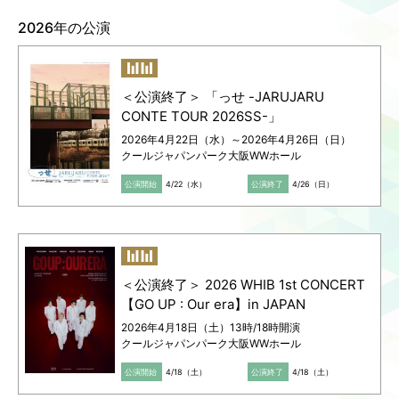
2026年の公演
Language
ご利用のお客様へ
CJPOの魅力
日本語
English
＜公演終了＞ 「っせ -JARUJARU
简体中文
CONTE TOUR 2026SS-」
繁體中文
2026年4月22日（水）～2026年4月26日（日）
한국어
クールジャパンパーク大阪WWホール
公演開始
4/22（水）
公演終了
4/26（日）
＜公演終了＞ 2026 WHIB 1st CONCERT
【GO UP : Our era】in JAPAN
2026年4月18日（土）13時/18時開演
クールジャパンパーク大阪WWホール
公演開始
4/18（土）
公演終了
4/18（土）