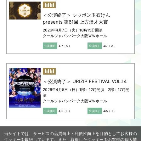
＜公演終了＞ シャボン玉石けん
presents 第61回 上方漫才大賞
2026年4月7日（火）18時15分開演
クールジャパンパーク大阪ＷＷホール
公演開始
4/7（火）
公演終了
4/7（火）
＜公演終了＞ URIZIP FESTIVAL VOL.14
2026年4月5日（日）1部：12時開演 2部：17時開
演
クールジャパンパーク大阪ＷＷホール
公演開始
4/5（日）
公演終了
4/5（日）
当サイトでは、サービスの品質向上・利便性向上を目的としてお客様の
クッキーを取得しています。また、取得したクッキーをお客様の個人情