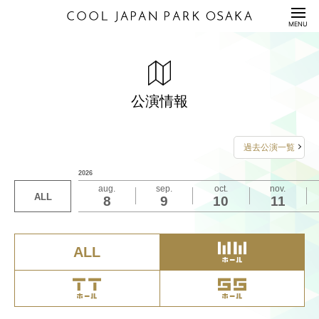
HOME
MENU
公演情報
ENTERTAINMENT
「っせ -JARUJARU CONTE TOUR 2026SS-」
2026 WHIB 1st CONCERT 【GO UP : Our era】in
舞台「文豪とアルケミスト 掬ウ者ノ響歌（コンチェ
大ライブ OSAKA 2026
シャボン玉石けん presents 第61回 上方漫才大賞
URIZIP FESTIVAL VOL.14
料金表
PRICE
JAPAN
ルト）」
公演情報
2026年4月22日（水）19:00開演
2026年4月8日（水）12:00開演
2026年4月7日（火）18:15開演
2026年4月5日（日）1部：12:00開演 2部：17:00
2026年4月18日（土）13:00/18:00開演
2026年4月11日（土）12:30/17:30開演
開演
配信セット
STREAMING
2026年4月23日（木）19:00開演
詳しくは
詳しくは
こちら
こちら
をご覧ください
をご覧ください
詳しくは
2026年4月12日（日）12:00/17:00開演
詳しくは
こちら
こちら
をご覧ください
をご覧ください
過去公演一覧
2026年4月24日（金）14:00/19:00開演
お問い合わせは
お問い合わせは
利用規約/利用申込書
【公演に関する問い合わせ】
詳しくは
お問い合わせは
こちら
をご覧ください
2026
GUIDANCE/APPLICATION
2026年4月25日（土）13:00/18:00開演
FANYチケット
関西テレビ公式ホームページ内「上方漫才大賞」
aug.
sep.
oct.
nov.
チケットに関するお問い合わせ
FG ENTERTAINMENT株式会社
0570-550-100
URIZIPイベントの公式HP https://urizip-
ALL
8
9
10
11
座席表/図面
2026年4月26日（日）12:00/16:00開演
manzai@ktv.co.jp まで
SEAT/DRAWING
（10:00-19:00 年中無休）
event.com/ まで
公演事務局
info@fg-enter.com
0570-200-114（12:00~17:00 土日祝休業）
詳しくは
こちら
をご覧ください
アクセス
ACCESS
ALL
お問い合わせは
サステナビリティ
S
U
S
T
A
I
N
A
B
I
L
I
T
Y
FANYチケット
0570-550-100
（10:00-19:00 年中無休）
Q&A
QUESTION