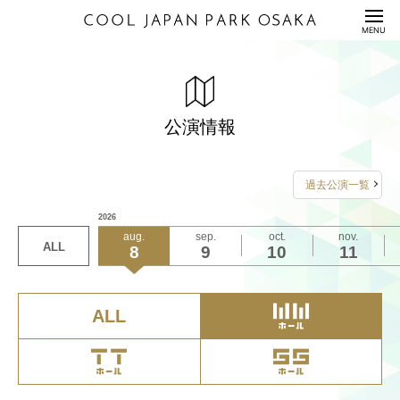
HOME
MENU
公演情報
ENTERTAINMENT
料金表
PRICE
公演情報
配信セット
STREAMING
過去公演一覧
利用規約/利用申込書
2026
GUIDANCE/APPLICATION
aug.
sep.
oct.
nov.
ALL
8
9
10
11
座席表/図面
SEAT/DRAWING
アクセス
ACCESS
ALL
サステナビリティ
S
U
S
T
A
I
N
A
B
I
L
I
T
Y
Q&A
QUESTION