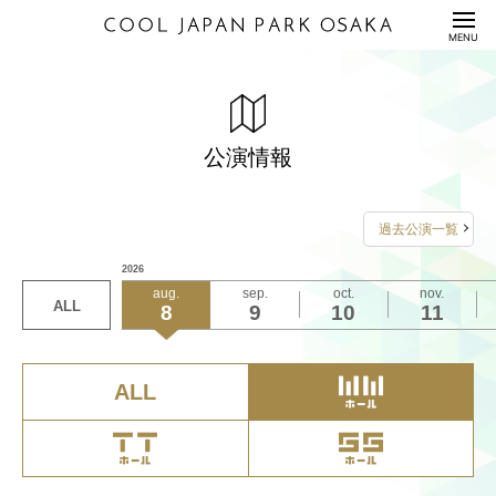
HOME
MENU
公演情報
ENTERTAINMENT
真夏のラフフェスin森ノ宮2026・くままのゲームパ
真夏のラフフェスin森ノ宮2026・真夏の！アロハ寄
真夏のラフフェスin森ノ宮2026・シゲカズです
真夏のラフフェスin森ノ宮2026・漫才RockYou！～
関西ジュニア コンサート 2026 Youth
Howzit 1st LIVE 2026 NICE TO ME YOU
『無伴奏ソナタ -The Musical- 』
『魔法戦隊マジレンジャーvsデカレンジャー』Vシ
『魔法戦隊マジレンジャー 20th Anniversary 魔法家
料金表
PRICE
ーティーin大阪
席 in WWホール
presents 真正解クイズ王～正解より正解な答えを出
真夏のラフフェス フィナーレ大宴会～
ネマ祝20周年 松本寛也×さいねい龍二と観る生コメ
族、西へ！～ロージ・マネージョ・マジ・ママルジ
公演情報
2026年8月20日（木）17:00開演
2026年8月27日（木）13:00/17:30開演
2026年8月8日（土）12:00開演
し続けるクイズ大会～
ンタリー上映！
～』
2026年8月10日（月）11:30開演
2026年8月10日（月）15:00開演
2026年8月11日（火・祝）19:15開演
配信セット
STREAMING
2026年8月21日（金）13:00/17:00開演
2026年8月28日（金）13:00/17:30開演
2026年8月9日（日）12:00開演
2026年8月11日（火・祝）14:00開演
2026年8月2日（日）11:00/13:30開演
2026年8月1日（土）13:00/16:00開演
詳しくは
詳しくは
詳しくは
こちら
こちら
こちら
をご覧ください
をご覧ください
をご覧ください
過去公演一覧
2026年8月22日（土）13:00/17:00開演
2026年8月29日（土）13:00/17:30開演
詳しくは
こちら
をご覧ください
利用規約/利用申込書
詳しくは
詳しくは
詳しくは
こちら
こちら
こちら
をご覧ください
をご覧ください
をご覧ください
お問い合わせは
お問い合わせは
お問い合わせは
2026
GUIDANCE/APPLICATION
2026年8月23日（日）13:00/17:00開演
2026年8月30日（日）13:00/17:30開演
お問い合わせは
お問い合わせは
お問い合わせは
チケットに関するお問い合わせは
aug.
sep.
oct.
nov.
FANYチケット
FANYチケット
FANYチケット
ALL
8
9
10
11
座席表/図面
2026年8月24日（月）13:00/17:00開演
2026年8月31日（月）13:00/17:30開演
キョードーインフォメーション
SEAT/DRAWING
0570-550-100
0570-550-100
FANYチケット
0570-550-100
tagkansai_event@toeiad.jp
東映ビデオ公式ホームページ内イープラス問い合わ
（10:00-19:00 年中無休）
（10:00-19:00 年中無休）
0570-550-100
（10:00-19:00 年中無休）
せへ
2026年8月25日（火）13:00/17:00開演
詳しくは
0570-200-888（12:00～17:00／土日祝休業）
こちら
をご覧ください
アクセス
（10:00-19:00 年中無休）
ACCESS
ALL
詳しくは
こちら
をご覧ください
サステナビリティ
S
U
S
T
A
I
N
A
B
I
L
I
T
Y
Q&A
QUESTION