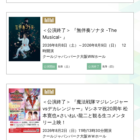
＜公演終了＞ 『無伴奏ソナタ -The
Musical- 』
2026年8月8日（土）～2026年8月9日（日） 12
時開演
クールジャパンパーク大阪WWホール
公演開始
8/8（土）
公演終了
8/9（日）
＜公演終了＞ 『魔法戦隊マジレンジャー
vsデカレンジャー』Vシネマ祝20周年 松
本寛也×さいねい龍二と観る生コメンタ
リー上映！
2026年8月2日（日）11時/13時30分開演
クールジャパンパーク大阪ＷＷホール