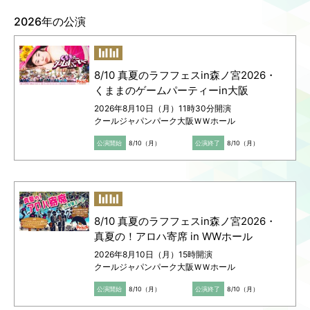
2026年の公演
Language
ご利用のお客様へ
CJPOの魅力
日本語
English
8/10 真夏のラフフェスin森ノ宮2026・
简体中文
くままのゲームパーティーin大阪
繁體中文
2026年8月10日（月）11時30分開演
한국어
クールジャパンパーク大阪ＷＷホール
公演開始
8/10（月）
公演終了
8/10（月）
8/10 真夏のラフフェスin森ノ宮2026・
真夏の！アロハ寄席 in WWホール
2026年8月10日（月）15時開演
クールジャパンパーク大阪ＷＷホール
公演開始
8/10（月）
公演終了
8/10（月）