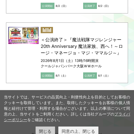
公演開始
8/2（日）
公演終了
8/2（日）
＜公演終了＞『魔法戦隊マジレンジャー
20th Anniversary 魔法家族、西へ！～ロ
ージ・マネージョ・マジ・ママルジ～』
2026年8月1日（土）13時/16時開演
クールジャパンパーク大阪ＷＷホール
公演開始
8/1（土）
公演終了
8/1（土）
当サイトでは、サービスの品質向上・利便性向上を目的としてお客様の
クッキーを取得しています。また、取得したクッキーをお客様の個人情
報と紐付けて管理・利用する場合がございます。以上の事項について同
意の上、当サイトをご利用ください。詳しくは当社グループの
プライバ
シーポリシー
をご確認ください。
閉じる
同意の上、閉じる