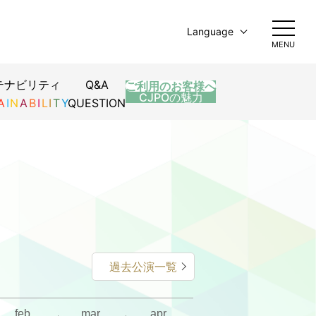
Language
MENU
日本語
English
テナビリティ
Q&A
ご利用のお客様へ
简体中文
CJPOの魅力
A
I
N
A
B
I
L
I
T
Y
QUESTION
繁體中文
한국어
過去公演一覧
feb.
mar.
apr.