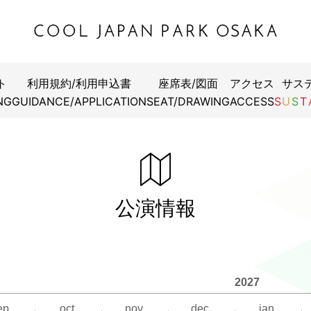
ト
利用規約/利用申込書
座席表/図面
アクセス
サス
NG
GUIDANCE/APPLICATION
SEAT/DRAWING
ACCESS
S
U
S
T
公演情報
2027
ep.
oct.
nov.
dec.
jan.