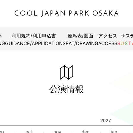
ト
利用規約/利用申込書
座席表/図面
アクセス
サス
NG
GUIDANCE/APPLICATION
SEAT/DRAWING
ACCESS
S
U
S
T
公演情報
2027
ep.
oct.
nov.
dec.
jan.