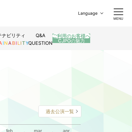
Language
MENU
日本語
English
テナビリティ
Q&A
ご利用のお客様へ
简体中文
CJPOの魅力
A
I
N
A
B
I
L
I
T
Y
QUESTION
繁體中文
한국어
過去公演一覧
feb.
mar.
apr.