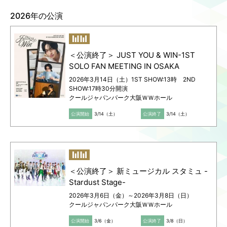
2026年の公演
Language
ご利用のお客様へ
CJPOの魅力
日本語
English
＜公演終了＞ JUST YOU & WIN-1ST
简体中文
SOLO FAN MEETING IN OSAKA
繁體中文
2026年3月14日（土）1ST SHOW:13時 2ND
한국어
SHOW:17時30分開演
クールジャパンパーク大阪ＷＷホール
公演開始
3/14（土）
公演終了
3/14（土）
＜公演終了＞ 新ミュージカル スタミュ -
Stardust Stage-
2026年3月6日（金）～2026年3月8日（日）
クールジャパンパーク大阪ＷＷホール
公演開始
3/6（金）
公演終了
3/8（日）