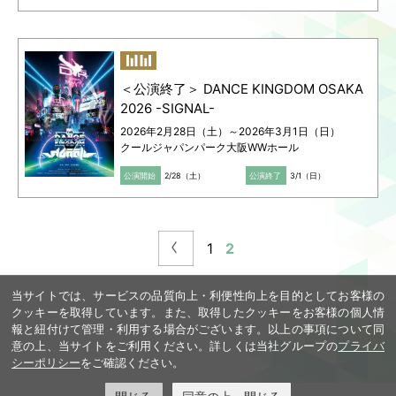
＜公演終了＞ DANCE KINGDOM OSAKA
2026 -SIGNAL-
2026年2月28日（土）～2026年3月1日（日）
クールジャパンパーク大阪WWホール
公演開始
2/28（土）
公演終了
3/1（日）
1
2
当サイトでは、サービスの品質向上・利便性向上を目的としてお客様の
クッキーを取得しています。また、取得したクッキーをお客様の個人情
報と紐付けて管理・利用する場合がございます。以上の事項について同
意の上、当サイトをご利用ください。詳しくは当社グループの
プライバ
シーポリシー
をご確認ください。