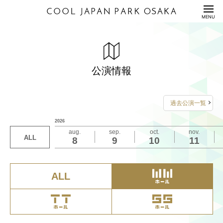
HOME
MENU
公演情報
ENTERTAINMENT
JUST YOU & WIN-1ST SOLO FAN MEETING IN
新ミュージカル スタミュ -Stardust Stage-
DANCE KINGDOM OSAKA 2026 -SIGNAL-
料金表
PRICE
OSAKA
公演情報
2026年3月6日（金）18:00開演
2026年2月28日（土）第1部：17:30開演
2026年3月14日（土）1ST SHOW:13:00 2ND
配信セット
STREAMING
2026年3月7日（土）12:30/17:30開演
2026年3月1日（日）第2部：13:30開演 第3部：
SHOW:17:30開演
17:30開演
過去公演一覧
2026年3月8日（日）11:30/16:30開演
利用規約/利用申込書
詳しくは
こちら
をご覧ください
詳しくは
こちら
をご覧ください
2026
GUIDANCE/APPLICATION
詳しくは
こちら
をご覧ください
お問い合わせは
aug.
sep.
oct.
nov.
チケットなどのお問い合わせは
ALL
8
9
10
11
座席表/図面
チケットに関するお問い合わせは
SEAT/DRAWING
チケットぴあ ヘルプページ
公式ホームページをご確認下さい
公演事務局 0570-200-114 （12:00-17:00 土日祝
https://t.pia.jp/help/index.jsp
アクセス
ACCESS
休業）
ALL
サステナビリティ
S
U
S
T
A
I
N
A
B
I
L
I
T
Y
Q&A
QUESTION