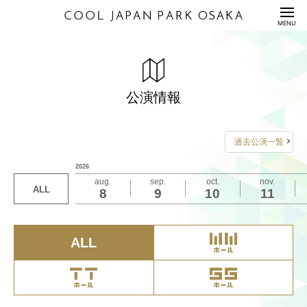
HOME
MENU
公演情報
ENTERTAINMENT
大ライブ OSAKA 2026
シャボン玉石けん presents 第61回 上方漫才大賞
FUJIWARAの超ヒーローショー
URIZIP FESTIVAL VOL.14
GAMARJOBAT THEATRE 2026『ピストルと少年』
レイスグループ 表彰式
料金表
PRICE
公演情報
2026年4月8日（水）12:00開演
2026年4月7日（火）18:15開演
2026年4月5日（日）19:00開演
2026年4月5日（日）1部：12:00開演 2部：17:00
2026年4月4日（土）12:00/16:30開演
2026年4月1日（水）14:00開演
開演
配信セット
STREAMING
詳しくは
詳しくは
詳しくは
詳しくは
こちら
こちら
こちら
こちら
をご覧ください
をご覧ください
をご覧ください
をご覧ください
詳しくは
こちら
をご覧ください
過去公演一覧
お問い合わせは
お問い合わせは
お問い合わせは
お問い合わせは
利用規約/利用申込書
お問い合わせは
2026
GUIDANCE/APPLICATION
FANYチケット
関西テレビ公式ホームページ内「上方漫才大賞」
FANYチケット
キョードーインフォメーション
aug.
sep.
oct.
nov.
0570-550-100
0570-550-100
URIZIPイベントの公式HP https://urizip-
ALL
8
9
10
11
座席表/図面
manzai@ktv.co.jp まで
0570-200-888（12:00～17:00／土日祝休業）
SEAT/DRAWING
（10:00-19:00 年中無休）
（10:00-19:00 年中無休）
event.com/ まで
アクセス
ACCESS
ALL
サステナビリティ
S
U
S
T
A
I
N
A
B
I
L
I
T
Y
Q&A
QUESTION