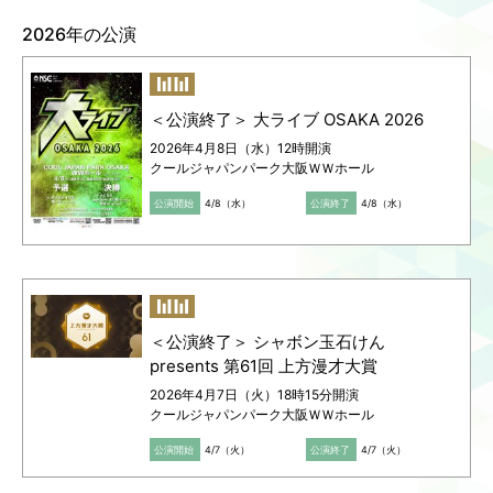
2026年の公演
Language
ご利用のお客様へ
CJPOの魅力
日本語
English
＜公演終了＞ 大ライブ OSAKA 2026
简体中文
2026年4月8日（水）12時開演
繁體中文
クールジャパンパーク大阪ＷＷホール
한국어
公演開始
4/8（水）
公演終了
4/8（水）
＜公演終了＞ シャボン玉石けん
presents 第61回 上方漫才大賞
2026年4月7日（火）18時15分開演
クールジャパンパーク大阪ＷＷホール
公演開始
4/7（火）
公演終了
4/7（火）