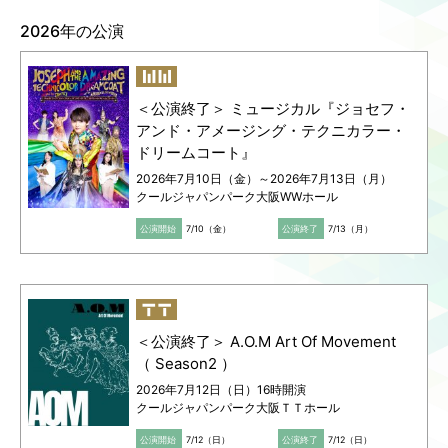
2026年の公演
Language
ご利用のお客様へ
CJPOの魅力
日本語
English
＜公演終了＞ ミュージカル『ジョセフ・
简体中文
アンド・アメージング・テクニカラー・
繁體中文
ドリームコート』
한국어
2026年7月10日（金）～2026年7月13日（月）
クールジャパンパーク大阪WWホール
公演開始
7/10（金）
公演終了
7/13（月）
＜公演終了＞ A.O.M Art Of Movement
（ Season2 ）
2026年7月12日（日）16時開演
クールジャパンパーク大阪ＴＴホール
公演開始
7/12（日）
公演終了
7/12（日）