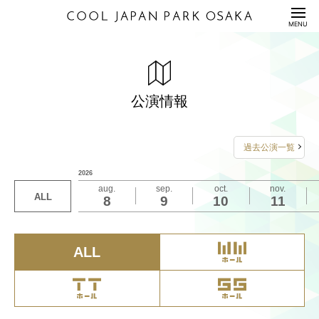
HOME
MENU
公演情報
ENTERTAINMENT
ミュージカル『ジョセフ・アンド・アメージング・
A.O.M Art Of Movement （ Season2 ）
バレーボール ネーションズリーグ2026 大阪大会 パ
機材展2026｜OSAKA
天才ピアニスト×ヨネダ2000ツーマンツアー「あっ
THE SECOND ライブツアー2026～今、全盛期の漫
漢前バトルライブ
石崎ひゅーい LIVE 2026 -City Lights-
2026 K-POP COVER DANCE FESTIVAL in Japan
NON STYLE ネタ収録 LIVE
料金表
PRICE
テクニカラー・ドリームコート』
ブリックビューイング＜日本女子―ブラジル女子＞
ちこっちカンパニー」
才師達～in 大阪
公演情報
2026年7月12日（日）16:00開演
2026年7月7日（火）10:00～18:00
2026年7月5日（日）14:30開演
2026年7月4日（土）17:30開演
2026年7月4日（土）15:00開演
2026年7月3日（金）19:00開演
2026年7月10日（金）15:00開演
2026年7月8日（水）18:50開演
2026年7月5日（日）18:00開演
2026年7月5日（日）12:30/16:00開演
配信セット
STREAMING
詳しくは
2026年7月8日（水）10:00～17:00
詳しくは
詳しくは
詳しくは
詳しくは
こちら
こちら
こちら
こちら
こちら
をご覧ください
をご覧ください
をご覧ください
をご覧ください
をご覧ください
2026年7月11日（土）13:00/17:00開演
詳しくは
詳しくは
こちら
こちら
をご覧ください
をご覧ください
進行ＭＣ：保井ひろゆき
過去公演一覧
お問い合わせは
詳しくは
お問い合わせは
お問い合わせは
お問い合わせは
お問い合わせは
こちら
をご覧ください
利用規約/利用申込書
2026年7月12日（日）13:00開演
お問い合わせは
お問い合わせは
解説：荒木絵里香・大山加奈
2026
GUIDANCE/APPLICATION
awah.creative.team@gmail.com
お問い合わせは
FANYチケット
キョードーインフォメーション
大阪韓国文化院 http://k-culture.jp
FANYチケット
まで
aug.
sep.
oct.
nov.
ゲスト：おばたのお兄さん
2026年7月13日（月）13:00開演
FANYチケット
FANYチケット
0570-550-100
0570-550-100
ALL
8
9
10
11
座席表/図面
機材展事務局
0570-200-888（12:00～17:00／土日祝休業）
TEL06-6636-0372 (10:00-18:00/
土
SEAT/DRAWING
0570-550-100
0570-550-100
（10:00-19:00 年中無休）
（10:00-19:00 年中無休）
※出演者は変更になる場合がありますので予めご
詳しくは
日祝休業
こちら
)
をご覧ください
（10:00-19:00 年中無休）
（10:00-19:00 年中無休）
了承ください。
アクセス
ACCESS
お問い合わせは
ALL
詳しくは
こちら
をご覧ください
キョードーインフォメーション
サステナビリティ
S
U
S
T
A
I
N
A
B
I
L
I
T
Y
チケットに関するお問い合わせは
0570-200-888（12:00～17:00／土日祝休業）
チケットぴあ
https:/
/t.pia.jp/help/index.jsp
)
Q&A
QUESTION