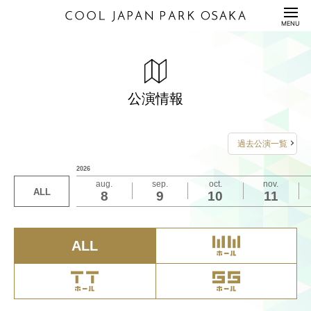
HOME
MENU
公演情報
ENTERTAINMENT
真冬の真夏フェス！～寒すぎる日本に真夏日爆誕！
【バレンタイン特別企画】芸人コンビ愛No.1決定戦
ホクロとタレ目と出っ歯
ミルクボーイの煩悩の塊 生産者さん大集合SP
「GEDATSU～説法と屁理屈～」
ACTION STAGE「HELIOS RISING HEROES」-THE
よしもとお笑い森ノ宮劇場
料金表
PRICE
夏で冬を乗り切れ！～
～ネタとコーナーの75分～
EAST-
公演情報
2026年2月4日（水）18:45開演
2026年2月3日（火）19:00開演
2026年2月3日（火）15:00開演
2026年1月30日（金）13:00開演
2026年2月8日（日）18:00開演
2026年2月7日（土）19:00開演
2026年1月31日（土）17:30開演
配信セット
STREAMING
詳しくは
詳しくは
詳しくは
2026年1月31日（土）11:00/14:00開演
こちら
こちら
こちら
をご覧ください
をご覧ください
をご覧ください
詳しくは
詳しくは
2026年2月1日（日）12:00/17:00開演
こちら
こちら
をご覧ください
をご覧ください
過去公演一覧
お問い合わせは
お問い合わせは
お問い合わせは
2026年2月1日（日）11:00/14:00開演
利用規約/利用申込書
お問い合わせは
お問い合わせは
詳しくは
こちら
をご覧ください
2026
GUIDANCE/APPLICATION
FANYチケット
FANYチケット
FANYチケット
詳しくは
こちら
をご覧ください
aug.
sep.
oct.
nov.
FANYチケット
FANYチケット
0570-550-100
0570-550-100
0570-550-100
チケットに関するお問い合わせは
ALL
8
9
10
11
座席表/図面
お問い合わせは
SEAT/DRAWING
0570-550-100
0570-550-100
（10:00-19:00 年中無休）
（10:00-19:00 年中無休）
（10:00-19:00 年中無休）
公演事務局 0570-200-114（12:00-17:00 土日祝休
（10:00-19:00 年中無休）
（10:00-19:00 年中無休）
FANYチケット
業）
アクセス
ACCESS
0570-550-100
ALL
（10:00-19:00 年中無休）
サステナビリティ
S
U
S
T
A
I
N
A
B
I
L
I
T
Y
Q&A
QUESTION