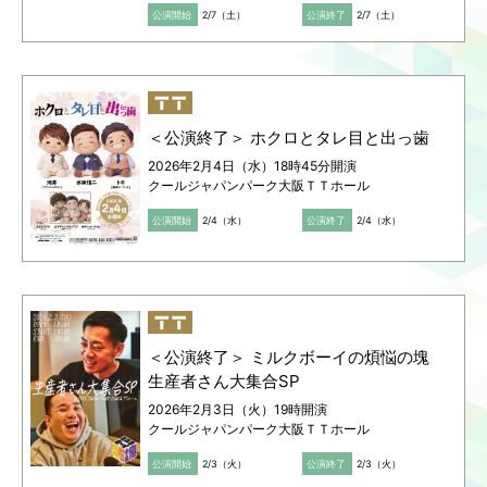
公演開始
2/7（土）
公演終了
2/7（土）
＜公演終了＞ ホクロとタレ目と出っ歯
2026年2月4日（水）18時45分開演
クールジャパンパーク大阪ＴＴホール
公演開始
2/4（水）
公演終了
2/4（水）
＜公演終了＞ ミルクボーイの煩悩の塊
生産者さん大集合SP
2026年2月3日（火）19時開演
クールジャパンパーク大阪ＴＴホール
公演開始
2/3（火）
公演終了
2/3（火）