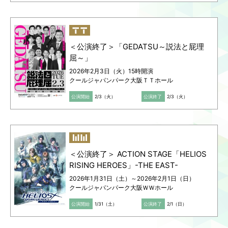
＜公演終了＞「GEDATSU～説法と屁理
屈～」
2026年2月3日（火）15時開演
クールジャパンパーク大阪ＴＴホール
公演開始
2/3（火）
公演終了
2/3（火）
＜公演終了＞ ACTION STAGE「HELIOS
RISING HEROES」-THE EAST-
2026年1月31日（土）～2026年2月1日（日）
クールジャパンパーク大阪ＷＷホール
公演開始
1/31（土）
公演終了
2/1（日）