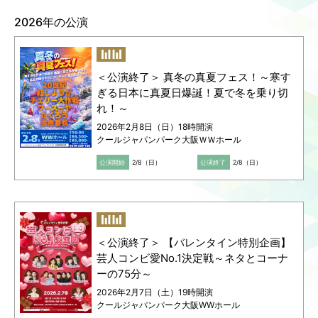
2026年の公演
Language
ご利用のお客様へ
CJPOの魅力
日本語
English
＜公演終了＞ 真冬の真夏フェス！～寒す
简体中文
ぎる日本に真夏日爆誕！夏で冬を乗り切
繁體中文
れ！～
한국어
2026年2月8日（日）18時開演
クールジャパンパーク大阪ＷＷホール
公演開始
2/8（日）
公演終了
2/8（日）
＜公演終了＞ 【バレンタイン特別企画】
芸人コンビ愛No.1決定戦～ネタとコーナ
ーの75分～
2026年2月7日（土）19時開演
クールジャパンパーク大阪WWホール