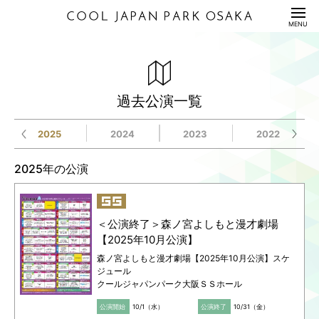
HOME
MENU
公演情報
ENTERTAINMENT
森ノ宮よしもと漫才劇場【2025年10月公演】
ガクテンソク×Dr.ハインリッヒ×金属バット スリー
家でやりなはれ！in TTホール
M-1グランプリ 予選 3回戦
アキナ×すゑひろがりず in 大阪
舞台『忘却バッテリー』
漫才新世代
舞台「いつかアイツに会いに行く」
tayori LIVE TOUR “magic”
ジャルジャル コントライブツアー『ファをぬかない
料金表
PRICE
マンライブ「ガクハイ金」
で』
過去公演一覧
詳細は
2025年10月30日（木）19:30開演
2025年10月27日（月）17:00開演
2025年11月14日（金）18:30開演
2025年10月25日（土）13:00/18:00開演
2025年10月26日（日）15:00/18:00開演
2025年10月25日（土）13:00開演
2025年10月19日（日）17:00開演
公式ホームページ
をご覧ください
2025年10月31日（金）18:30開演
2025年10月15日（水）19:00開演
配信セット
STREAMING
お問い合わせは
詳しくは
2025年10月28日（火）17:00開演
詳しくは
2025年10月26日（日）13:00/18:00開演
詳しくは
詳しくは
詳しくは
こちら
こちら
こちら
こちら
こちら
をご覧ください
をご覧ください
をご覧ください
をご覧ください
をご覧ください
2025
2024
2023
2022
詳しくは
2025年10月16日（木）19:00開演
こちら
をご覧ください
FANYチケット
お問い合わせは
2025年10月29日（水）17:00開演
お問い合わせは
詳しくは
お問い合わせは
お問い合わせは
お問い合わせは
こちら
をご覧ください
利用規約/利用申込書
2025年の公演
0570-550-100
お問い合わせは
2025年10月17日（金）14:00/19:00開演
GUIDANCE/APPLICATION
FANYチケット
詳しくは
FANYチケット
お問い合わせは
FANYチケット
キョードーインフォメーション
ソーゴー大阪: http://www.sogoosaka.com/
こちら
をご覧ください
（10:00-19:00 年中無休）
FANYチケット
0570-550-100
0570-550-100
0570-550-100
2025年10月18日（土）13:00/17:30開演
座席表/図面
お問い合わせは
イープラス公式ホームページまで
0570-200-888（12:00～17:00／土日祝休業）
TEL:06-6344-3326（平日14:00-16:00 ＊土日祝
SEAT/DRAWING
0570-550-100
（10:00-19:00 年中無休）
（10:00-19:00 年中無休）
（10:00-19:00 年中無休）
休）
2025年10月19日（日）12:00/16:00開演
＜公演終了＞森ノ宮よしもと漫才劇場
（10:00-19:00 年中無休）
FANYチケット
【2025年10月公演】
アクセス
ACCESS
0570-550-100
詳しくは
こちら
をご覧ください
森ノ宮よしもと漫才劇場【2025年10月公演】スケ
（10:00-19:00 年中無休）
お問い合わせは
ジュール
サステナビリティ
S
U
S
T
A
I
N
A
B
I
L
I
T
Y
クールジャパンパーク大阪ＳＳホール
FANYチケット
公演開始
10/1（水）
公演終了
10/31（金）
0570-550-100
Q&A
QUESTION