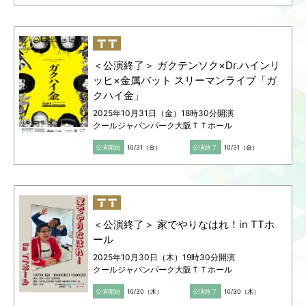
（10:00-19:00 年中無休）
Language
ご利用のお客様へ
CJPOの魅力
日本語
＜公演終了＞ ガクテンソク×Dr.ハインリ
English
ッヒ×金属バット スリーマンライブ「ガ
简体中文
クハイ金」
繁體中文
한국어
2025年10月31日（金）18時30分開演
クールジャパンパーク大阪ＴＴホール
公演開始
10/31（金）
公演終了
10/31（金）
＜公演終了＞ 家でやりなはれ！in TTホ
ール
2025年10月30日（木）19時30分開演
クールジャパンパーク大阪ＴＴホール
公演開始
10/30（木）
公演終了
10/30（木）