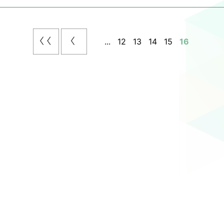
MON～OSAKA THEATER CIRCUS～」
（火）～10/14（月）ＳＳホール
体育の時間2019-2020〜全てのアスリートに捧ぐ〜」
18（金）ＳＳホール
...
12
13
14
15
16
・上海市友好交流演奏会」
19（土）ＴＴホール
ORDER公式HP
≪
NSE”〜ファッション＋落語〜」
23（水）ＳＳホール
S：
twitter
/
youtube
/
Instagram
・ヴァルドワーズ県友好交流コンサート」
5（金）～10/27（日）ＴＴホール
×J-POP×演劇梅棒「ウチの親父が最強」
28（月）ＳＳホール
ロビアス・バスターズ～大阪文化芸術フェス特別編～」
（金）～11/10（日）ＴＴホール
 vol.2」
（木）・11/8（金）ＷＷホール
芸術フェス2019 KODA KUMI LIVE JAPONESQUE re（C