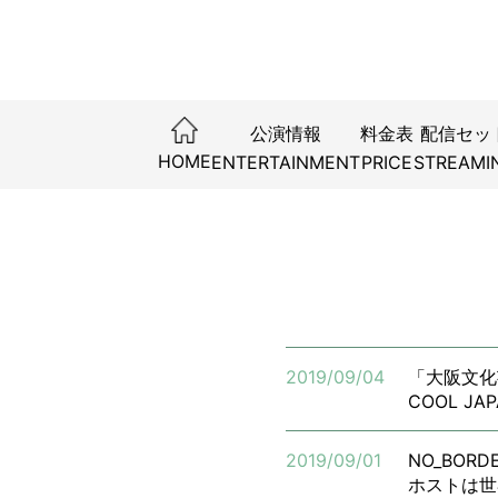
2019/09/0
2019/09/01
公演情報
料金表
配信セッ
「大阪文化
NO_BO
HOME
ENTERTAINMENT
PRICE
STREAMI
COOL 
ホストは
大阪文化
国境ナシ
全ての”
新感覚エ
★9/2
COOL 
「関西演
★10/
「大阪文化芸
2019/09/04
「大阪文化芸
STAGE-
COOL JA
★10/5
「プリン
2019/09/01
NO_BOR
★10/5
ホストは世