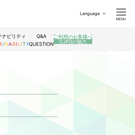
Language
MENU
日本語
English
テナビリティ
Q&A
ご利用のお客様へ
简体中文
CJPOの魅力
A
I
N
A
B
I
L
I
T
Y
QUESTION
繁體中文
한국어
L