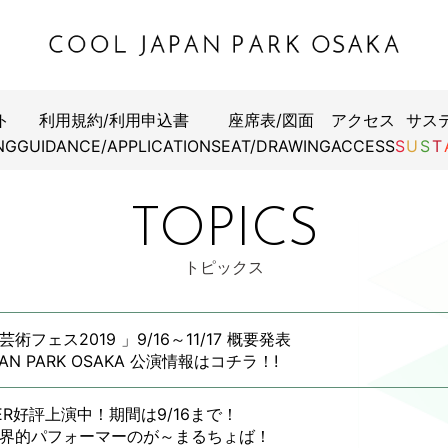
4
ト
利用規約/利用申込書
座席表/図面
アクセス
サス
芸術フェス2019 」9/16～11/17 概要発表
RDER好評上演中！期間は9/16まで！
NG
GUIDANCE/APPLICATION
SEAT/DRAWING
ACCESS
S
U
S
T
JAPAN PARK OSAKA 公演情報はコチラ！!
世界的パフォーマーのが～まるちょば！
芸術フェス2019
！年齢ナシ！性別ナシ！
TOPICS
境界”をなくしてステージ上で一緒に踊る ！
ンターテインメントを
1（土）～9/29（日）ＳＳホール
トピックス
JAPAN PARK OSAKAで体験できるチャンスは9/16まで！
劇祭2019 お前ら、芝居たろか!」
5（土）ＷＷホール
術フェス2019 DREAM LIVE FM802×SCANDAL-SPECIA
術フェス2019 」9/16～11/17 概要発表
」
PAN PARK OSAKA 公演情報はコチラ！!
（土）・10/6（日）ＴＴホール
セス天功 OSAKA イリュージョン」
DER好評上演中！期間は9/16まで！
（土）・10/6（日）ＳＳホール
界的パフォーマーのが～まるちょば！