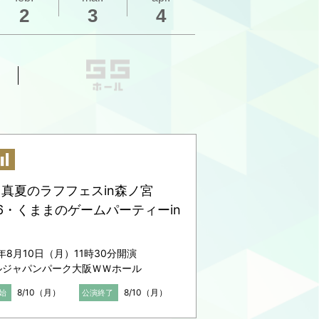
2
3
4
10 真夏のラフフェスin森ノ宮
26・くままのゲームパーティーin
6年8月10日（月）11時30分開演
ルジャパンパーク大阪ＷＷホール
8/10（月）
8/10（月）
始
公演終了