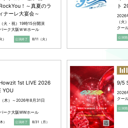
RockYou！～真夏のラ
ト 2
フィナーレ大宴会～
202
（火
日（火・祝）19時15分開演
クー
パーク大阪ＷＷホール
公演開
（火）
8/11（火）
公演終了
Howzit 1st LIVE 2026
9/5 
E YOU
202
クー
日（木）～2026年8月31日
公演開
パーク大阪WWホール
（木）
8/31（月）
公演終了