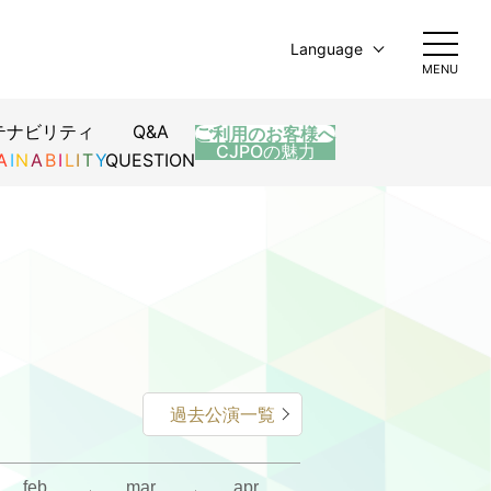
Language
MENU
日本語
English
テナビリティ
Q&A
ご利用のお客様へ
ズ王～正解
 フィナー
简体中文
CJPOの魅力
A
I
N
A
B
I
L
I
T
Y
QUESTION
繁體中文
한국어
過去公演一覧
feb.
mar.
apr.