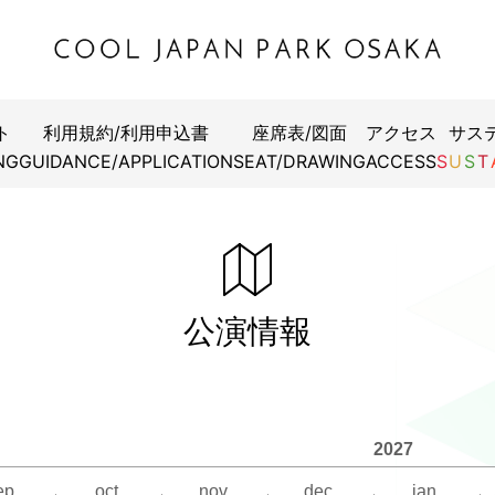
ト
利用規約/利用申込書
座席表/図面
アクセス
サス
タ -The Musical- 』
フフェスin森ノ宮2026・くままのゲームパーティーin大阪
フフェスin森ノ宮2026・真夏の！アロハ寄席 in WWホール
フェスin森ノ宮2026・シゲカズです presents 真正解クイ
フフェスin森ノ宮2026・漫才RockYou！～真夏のラフフェス
ア コンサート 2026 Youth
1st LIVE 2026 NICE TO ME YOU
L.6
TH ANNIVERSARY CONCERT [D-DAY] in JAPAN
ち×金属バットツーマンライブ「ばっとぼんちー2026」
NG
GUIDANCE/APPLICATION
SEAT/DRAWING
ACCESS
S
U
S
T
な答えを出し続けるクイズ大会～
～
8月8日（土）12:00開演
8月10日（月）11:30開演
8月10日（月）15:00開演
8月20日（木）17:00開演
月27日（木）13:00/17:30開演
年9月5日（土） 開演時間未定
9月6日（日）18:00開演
9月18日（金）19:00開演
8月11日（火・祝）14:00開演
8月11日（火・祝）19:15開演
8月9日（日）12:00開演
月21日（金）13:00/17:00開演
月28日（金）13:00/17:30開演
こちら
こちら
こちら
こちら
こちら
をご覧ください
をご覧ください
をご覧ください
をご覧ください
をご覧ください
こちら
こちら
をご覧ください
をご覧ください
公演情報
わせは
わせは
月22日（土）13:00/17:00開演
月29日（土）13:00/17:30開演
わせは公式ホームページまで
わせは
わせは
こちら
をご覧ください
わせは
わせは
わせは
チケット
チケット
月23日（日）13:00/17:00開演
月30日（日）13:00/17:30開演
rbwjapan.jp/inquiry/ まで
チケット
0-100
0-100
チケット
チケット
0-100
-19:00 年中無休）
-19:00 年中無休）
0-100
0-100
-19:00 年中無休）
2027
ーインフォメーション
月24日（月）13:00/17:00開演
月31日（月）13:00/17:30開演
-19:00 年中無休）
-19:00 年中無休）
ep.
oct.
nov.
dec.
jan.