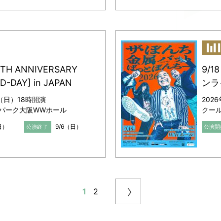
15TH ANNIVERSARY
9/
D-DAY] in JAPAN
ンラ
日（日）18時開演
202
パーク大阪WWホール
クー
日）
9/6（日）
公演終了
公演開
1
2