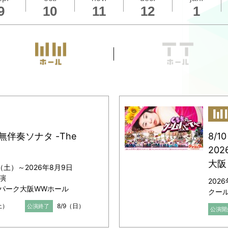
9
10
11
12
1
00-888（12:00～17:00／土日祝休業）
月25日（火）13:00/17:00開演
こちら
をご覧ください
こちら
をご覧ください
『無伴奏ソナタ -The
8/
20
大阪
（土）～2026年8月9日
演
202
パーク大阪WWホール
クー
土）
8/9（日）
公演終了
公演開