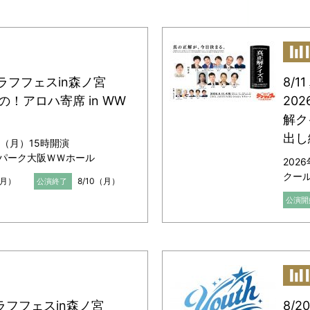
のラフフェスin森ノ宮
8/
の！アロハ寄席 in WW
202
解ク
出し
日（月）15時開演
パーク大阪ＷＷホール
202
クー
（月）
8/10（月）
公演終了
公演開
のラフフェスin森ノ宮
8/