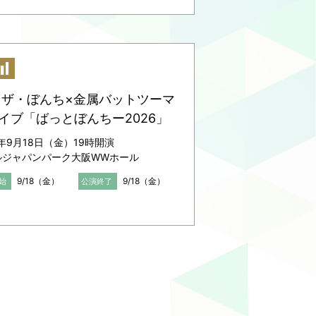
18 ザ・ぼんち×金属バットツーマ
イブ「ばっとぼんちー2026」
6年9月18日（金）19時開演
ルジャパンパーク大阪WWホール
9/18（金）
9/18（金）
始
公演終了