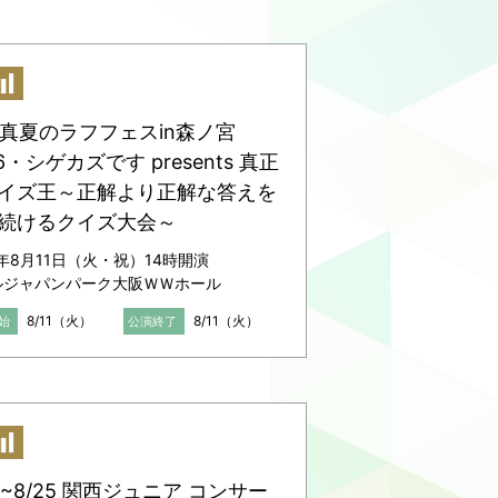
11 真夏のラフフェスin森ノ宮
6・シゲカズです presents 真正
イズ王～正解より正解な答えを
続けるクイズ大会～
6年8月11日（火・祝）14時開演
ルジャパンパーク大阪ＷＷホール
8/11（火）
8/11（火）
始
公演終了
20~8/25 関西ジュニア コンサー